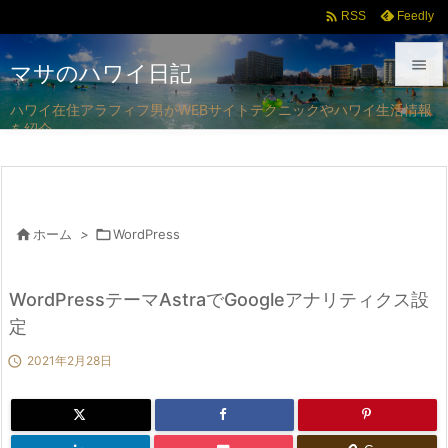

Feedly
RSS

マサのハワイ日記

ハワイ在住アラフィフ男がWEBサイトテクニックやハワイ生活情報
を紹介
メニュ

サイド

前へ

ホーム
>

WordPress

次へ
WordPressテーマAstraでGoogleアナリティクス設

定
検索

2021年2月28日