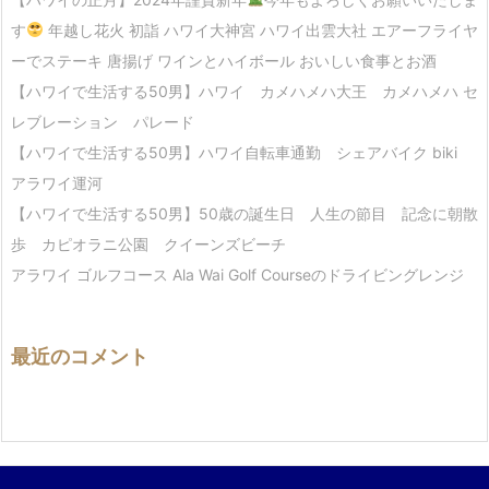
す
年越し花火 初詣 ハワイ大神宮 ハワイ出雲大社 エアーフライヤ
ーでステーキ 唐揚げ ワインとハイボール おいしい食事とお酒
【ハワイで生活する50男】ハワイ カメハメハ大王 カメハメハ セ
レブレーション パレード
【ハワイで生活する50男】ハワイ自転車通勤 シェアバイク biki
アラワイ運河
【ハワイで生活する50男】50歳の誕生日 人生の節目 記念に朝散
歩 カピオラニ公園 クイーンズビーチ
アラワイ ゴルフコース Ala Wai Golf Courseのドライビングレンジ
最近のコメント