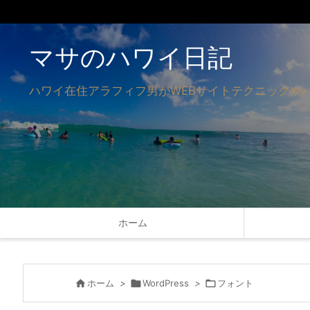
マサのハワイ日記
ハワイ在住アラフィフ男がWEBサイトテクニックや
ホーム

ホーム
>

WordPress
>

フォント