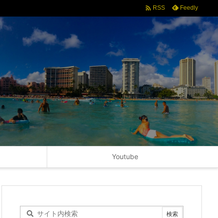

Feedly
RSS
Youtube