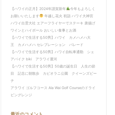
【ハワイの正月】2024年謹賀新年
今年もよろしく
お願いいたします
年越し花火 初詣 ハワイ大神宮
ハワイ出雲大社 エアーフライヤーでステーキ 唐揚げ
ワインとハイボール おいしい食事とお酒
【ハワイで生活する50男】ハワイ カメハメハ大
王 カメハメハ セレブレーション パレード
【ハワイで生活する50男】ハワイ自転車通勤 シェ
アバイク biki アラワイ運河
【ハワイで生活する50男】50歳の誕生日 人生の節
目 記念に朝散歩 カピオラニ公園 クイーンズビー
チ
アラワイ ゴルフコース Ala Wai Golf Courseのドライ
ビングレンジ
最近のコメント