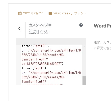

2021年2月27日

WordPress
,
フォント
Word
通常、カス
に変更できま